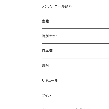
ジャンパー
枡
ノンアルコール飲料
帽子・ニット帽
絵馬
水
書籍
タオル・トートバッグ
キーホルダー
サイダー
特別セット
ミニゼッケン
甘酒
日本酒
天然炭酸水
シェフヒロ×市野屋
焼酎
浪漫亭企画商品
ｻｸﾗｵﾌﾞﾙﾜﾘｰ ダルマ焼酎
リキュール
八戸酒造 陸奥八仙
尾鈴山蒸留所 山ねこ 山猿 山翡翠 
ｻｸﾗｵﾌﾞﾙﾜﾘ- 紫蘇ダルマ
ワイン