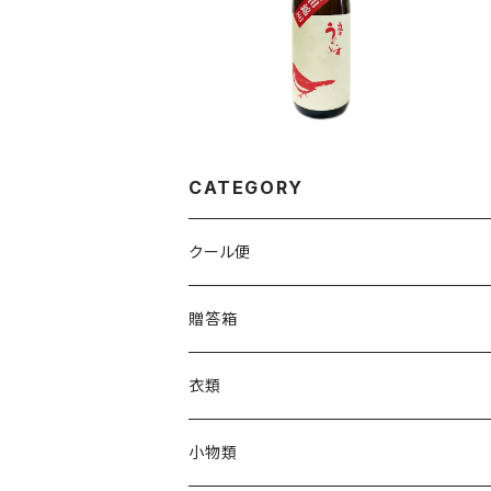
錦80 1800ml
¥3,399
CATEGORY
クール便
贈答箱
衣類
Tシャツ
小物類