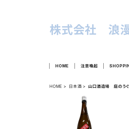
株式会社 浪
HOME
注意喚起
SHOPPI
HOME
日本酒
山口酒造場 庭のう
SOLD OUT
庭のうぐいす 純米 北嶋山田