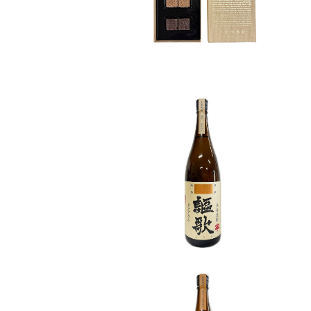
ボン 6個入り
¥3,520
謳歌 芋焼酎 25度 1800m
l
¥3,476