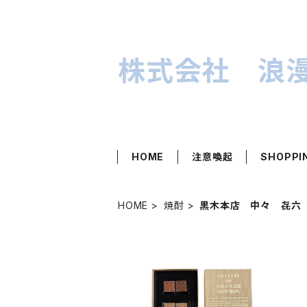
株式会社 浪
HOME
注意喚起
SHOPPI
HOME
焼酎
黒木本店 中々 㐂六
SOLD OUT
百年の孤独 チョコレートボン