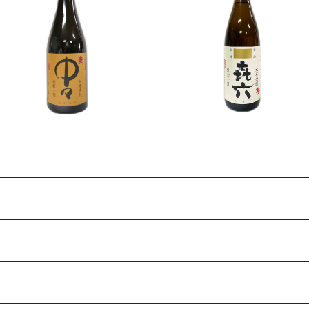
中々 麦焼酎 25度 720ml
㐂六 芋焼酎 25度 1800
l
¥1,419
¥2,838