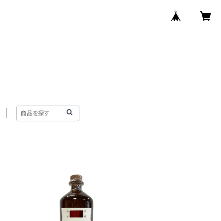
SOLD OUT
㐂六 紅芋 芋焼酎 37度 7