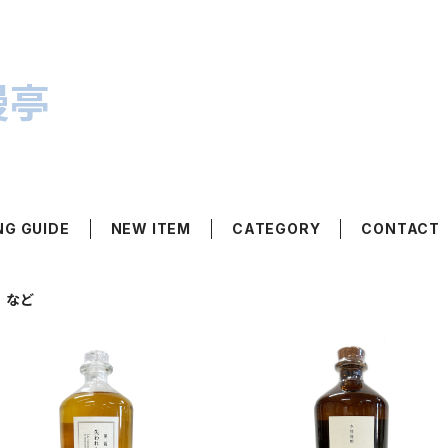
漫亭
NG GUIDE
NEW ITEM
CATEGORY
CONTACT
 など
SOLD OUT
SOLD OUT
失われた時を求めて 第二篇 栗
爆弾ハナタレ 芋焼酎 40