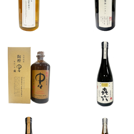
35° 700ml
度 700ml
¥4,950
¥4,400
陶酔中々 麦焼酎 35度 70
㐂六 芋焼酎 25度 720m
0ml
¥2,717
¥1,419