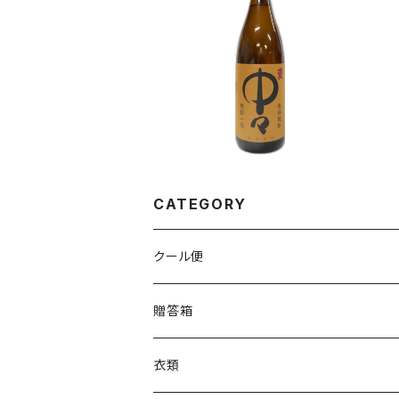
中々 麦焼酎 25度 1800m
l
¥2,838
CATEGORY
クール便
贈答箱
衣類