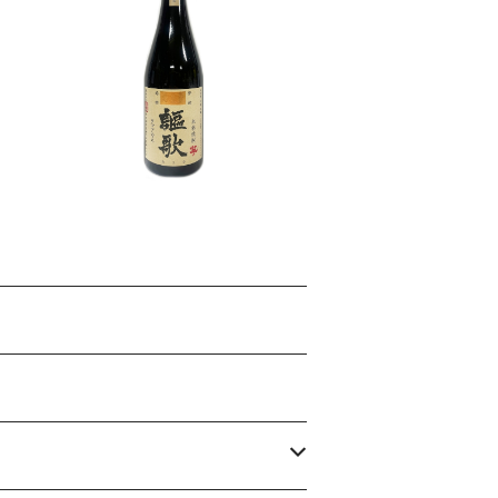
m
謳歌 芋焼酎 25度 720ml
¥1,749