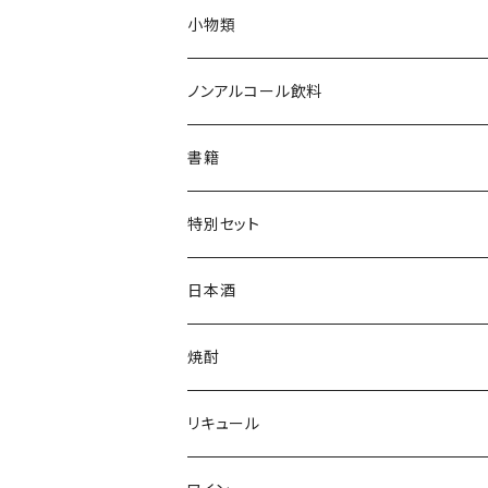
Tシャツ
小物類
ジャンパー
枡
ノンアルコール飲料
帽子・ニット帽
絵馬
水
書籍
タオル・トートバッグ
キーホルダー
サイダー
特別セット
ミニゼッケン
甘酒
日本酒
天然炭酸水
シェフヒロ×市野屋
焼酎
浪漫亭企画商品
ｻｸﾗｵﾌﾞﾙﾜﾘｰ ダルマ焼酎
リキュール