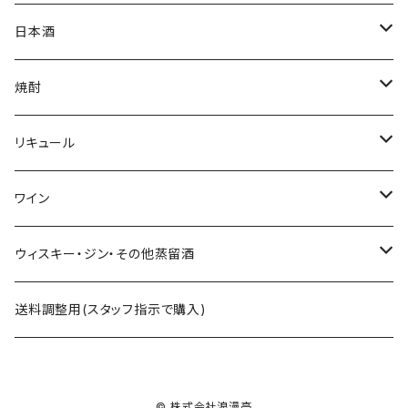
ミニゼッケン
甘酒
日本酒
天然炭酸水
シェフヒロ×市野屋
焼酎
浪漫亭企画商品
ｻｸﾗｵﾌﾞﾙﾜﾘｰ ダルマ焼酎
リキュール
八戸酒造 陸奥八仙
尾鈴山蒸留所 山ねこ 山猿 山翡翠 など
ｻｸﾗｵﾌﾞﾙﾜﾘ- 紫蘇ダルマ
ワイン
六花酒造 杜來
西酒造 宝山シリーズ 一粒の麦 など
九重雑賀 雑賀梅酒
勝沼醸造 アルガブランカシリーズ アルガーノシリーズ
ウィスキー・ジン・その他蒸留酒
米鶴酒造 米鶴
黒木本店 中々 㐂六 など
城陽酒造 青谷の梅
オーパスワン
ｻｸﾗｵﾌﾞﾙﾜﾘｰｱﾝﾄﾞﾃﾞｨｽﾃｨﾗﾘｰ 桜尾など
送料調整用(スタッフ指示で購入)
赤武酒造 赤武
藤居醸造 特蒸泰明 井田萬力
小林酒造 みかんリキュールなど
カレラ
尾鈴山蒸留所 OSUZU GIN・OSUZU MALTなど
© 株式会社浪漫亭