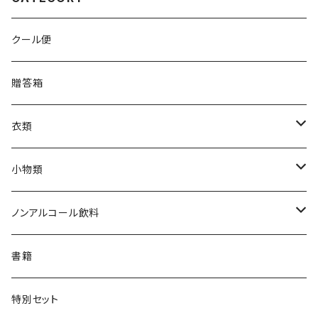
クール便
贈答箱
衣類
Tシャツ
小物類
ジャンパー
枡
ノンアルコール飲料
帽子・ニット帽
絵馬
水
書籍
タオル・トートバッグ
キーホルダー
サイダー
特別セット