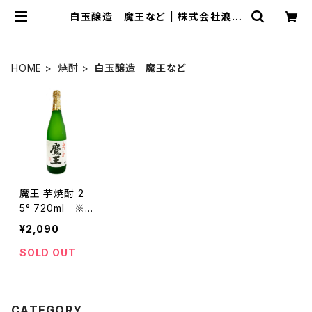
白玉醸造 魔王など | 株式会社浪漫
亭
HOME
焼酎
白玉醸造 魔王など
魔王 芋焼酎 2
5° 720ml ※1
グループ2本ま
¥2,090
で
SOLD OUT
CATEGORY