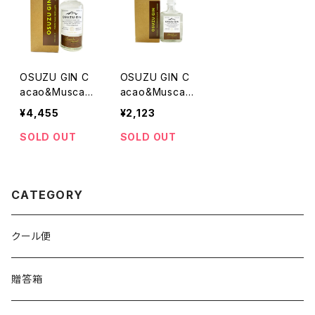
OSUZU GIN C
OSUZU GIN C
acao&Muscat
acao&Muscat
45度 700m
45度 200m
¥4,455
¥2,123
l
l
SOLD OUT
SOLD OUT
CATEGORY
クール便
贈答箱