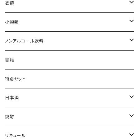
衣類
Tシャツ
小物類
ジャンパー
枡
ノンアルコール飲料
帽子・ニット帽
絵馬
水
書籍
タオル・トートバッグ
キーホルダー
サイダー
特別セット
ミニゼッケン
甘酒
日本酒
天然炭酸水
シェフヒロ×市野屋
焼酎
浪漫亭企画商品
ｻｸﾗｵﾌﾞﾙﾜﾘｰ ダルマ焼酎
リキュール