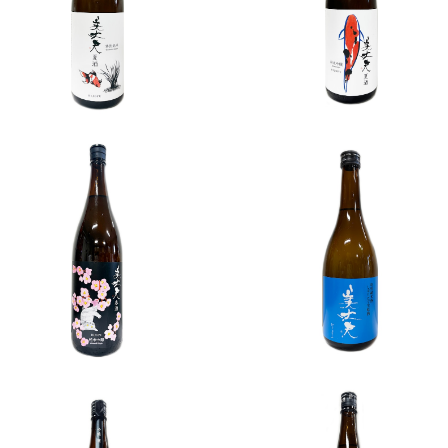
0ml
0ml
¥3,500
¥4,000
SOLD OUT
SOLD OUT
美丈夫 純米吟醸 春酒 180
美丈夫 特別純米 しぼりたて生
0ml
酒 720ml
¥3,600
¥1,800