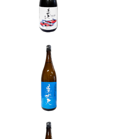
ml
¥2,200
SOLD OUT
原
美丈夫 特別純米 しぼりたて生原
酒 1800ml
¥3,600