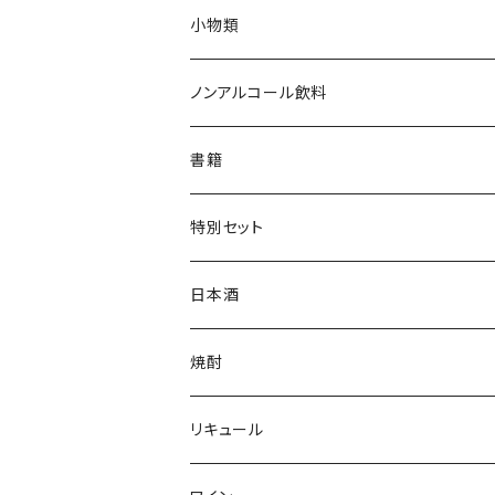
Tシャツ
小物類
ジャンパー
枡
ノンアルコール飲料
帽子・ニット帽
絵馬
水
書籍
タオル・トートバッグ
キーホルダー
サイダー
特別セット
ミニゼッケン
甘酒
日本酒
天然炭酸水
シェフヒロ×市野屋
焼酎
浪漫亭企画商品
ｻｸﾗｵﾌﾞﾙﾜﾘｰ ダルマ焼酎
リキュール