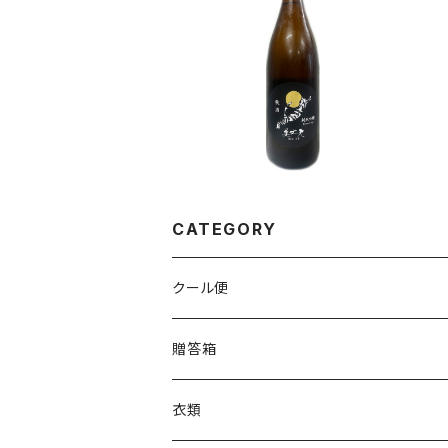
SOLD OUT
美丈夫 純米吟醸 秋酒 180
0ml
¥3,135
CATEGORY
クール便
贈答箱
衣類