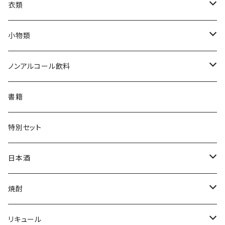
衣類
Tシャツ
小物類
ジャンパー
枡
ノンアルコール飲料
帽子・ニット帽
絵馬
水
書籍
タオル・トートバッグ
キーホルダー
サイダー
特別セット
ミニゼッケン
甘酒
日本酒
天然炭酸水
シェフヒロ×市野屋
焼酎
浪漫亭企画商品
ｻｸﾗｵﾌﾞﾙﾜﾘｰ ダルマ焼酎
リキュール