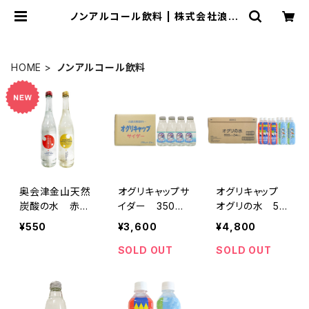
ノンアルコール飲料 | 株式会社浪漫
亭
HOME
ノンアルコール飲料
奥会津金山天然
オグリキャップサ
オグリキャップ
炭酸の水 赤ビ
イダー 350ml
オグリの水 50
ン＆金ビン 50
12本入り 1ケ
0ml × 24本
¥550
¥3,600
¥4,800
0ml
ース
SOLD OUT
SOLD OUT