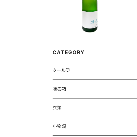
Edition- 1800ml
¥4,246
CATEGORY
クール便
贈答箱
衣類
Tシャツ
小物類