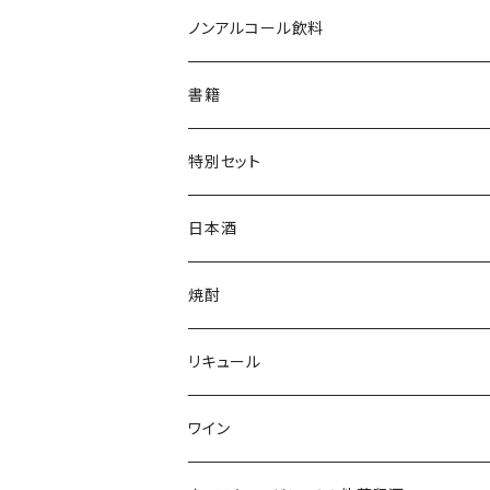
ジャンパー
枡
ノンアルコール飲料
帽子・ニット帽
絵馬
水
書籍
タオル・トートバッグ
キーホルダー
サイダー
特別セット
ミニゼッケン
甘酒
日本酒
天然炭酸水
シェフヒロ×市野屋
焼酎
浪漫亭企画商品
ｻｸﾗｵﾌﾞﾙﾜﾘｰ ダルマ焼酎
リキュール
八戸酒造 陸奥八仙
尾鈴山蒸留所 山ねこ 山猿 山翡翠 
ｻｸﾗｵﾌﾞﾙﾜﾘ- 紫蘇ダルマ
ワイン