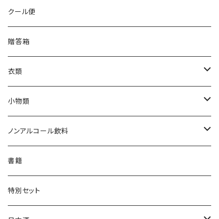
クール便
贈答箱
衣類
Tシャツ
小物類
ジャンパー
枡
ノンアルコール飲料
帽子・ニット帽
絵馬
水
書籍
タオル・トートバッグ
キーホルダー
サイダー
特別セット