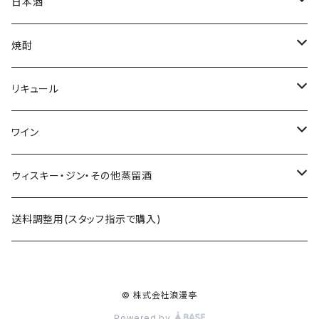
ミニゼッケン
甘酒
日本酒
天然炭酸水
シェフヒロ×市野屋
焼酎
浪漫亭企画商品
ｻｸﾗｵﾌﾞﾙﾜﾘｰ ダルマ焼酎
リキュール
八戸酒造 陸奥八仙
尾鈴山蒸留所 山ねこ 山猿 山翡翠 など
ｻｸﾗｵﾌﾞﾙﾜﾘ- 紫蘇ダルマ
ワイン
六花酒造 杜來
西酒造 宝山シリーズ 一粒の麦 など
九重雑賀 雑賀梅酒
勝沼醸造 アルガブランカシリーズ アルガーノシリーズ
ウィスキー・ジン・その他蒸留酒
米鶴酒造 米鶴
黒木本店 中々 㐂六 など
城陽酒造 青谷の梅
オーパスワン
ｻｸﾗｵﾌﾞﾙﾜﾘｰｱﾝﾄﾞﾃﾞｨｽﾃｨﾗﾘｰ 桜尾など
送料調整用(スタッフ指示で購入)
赤武酒造 赤武
藤居醸造 特蒸泰明 井田萬力
小林酒造 みかんリキュールなど
カレラ
尾鈴山蒸留所 OSUZU GIN・OSUZU MALTなど
© 株式会社浪漫亭
月の輪酒造 月の輪
四ツ谷酒造 兼八 など
株式会社市野屋 れもんリキュールなど
松井酒造合名会社 松井ウィスキーなど
Powered by