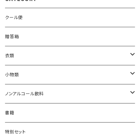
クール便
贈答箱
衣類
Tシャツ
小物類
ジャンパー
枡
ノンアルコール飲料
帽子・ニット帽
絵馬
水
書籍
タオル・トートバッグ
キーホルダー
サイダー
特別セット