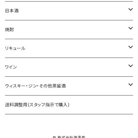
ミニゼッケン
甘酒
日本酒
天然炭酸水
シェフヒロ×市野屋
焼酎
浪漫亭企画商品
ｻｸﾗｵﾌﾞﾙﾜﾘｰ ダルマ焼酎
リキュール
八戸酒造 陸奥八仙
尾鈴山蒸留所 山ねこ 山猿 山翡翠 など
ｻｸﾗｵﾌﾞﾙﾜﾘ- 紫蘇ダルマ
ワイン
六花酒造 杜來
西酒造 宝山シリーズ 一粒の麦 など
九重雑賀 雑賀梅酒
勝沼醸造 アルガブランカシリーズ アルガーノシリーズ
ウィスキー・ジン・その他蒸留酒
米鶴酒造 米鶴
黒木本店 中々 㐂六 など
城陽酒造 青谷の梅
オーパスワン
ｻｸﾗｵﾌﾞﾙﾜﾘｰｱﾝﾄﾞﾃﾞｨｽﾃｨﾗﾘｰ 桜尾など
送料調整用(スタッフ指示で購入)
赤武酒造 赤武
藤居醸造 特蒸泰明 井田萬力
小林酒造 みかんリキュールなど
カレラ
尾鈴山蒸留所 OSUZU GIN・OSUZU MALTなど
© 株式会社浪漫亭