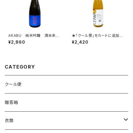
AKABU 純米吟醸 酒未来
★「クール便」をカートに追加し
720ml
てご注文ください。★鳳凰美田
¥2,860
¥2,420
マンゴー~Mango 2026 720
ml ★「クール便」をカートに追
加してご注文ください。★
CATEGORY
クール便
贈答箱
衣類