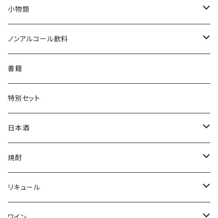
Tシャツ
小物類
ジャンパー
枡
ノンアルコール飲料
帽子・ニット帽
絵馬
水
書籍
タオル・トートバッグ
キーホルダー
サイダー
特別セット
ミニゼッケン
甘酒
日本酒
天然炭酸水
シェフヒロ×市野屋
焼酎
浪漫亭企画商品
ｻｸﾗｵﾌﾞﾙﾜﾘｰ ダルマ焼酎
リキュール
八戸酒造 陸奥八仙
尾鈴山蒸留所 山ねこ 山猿 山翡翠 など
ｻｸﾗｵﾌﾞﾙﾜﾘ- 紫蘇ダルマ
ワイン