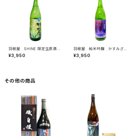
羽根屋 SHINE 限定生原酒 1
羽根屋 純米吟醸 かすみざ
800ml
け 生 1800ml
¥3,950
¥3,950
その他の商品