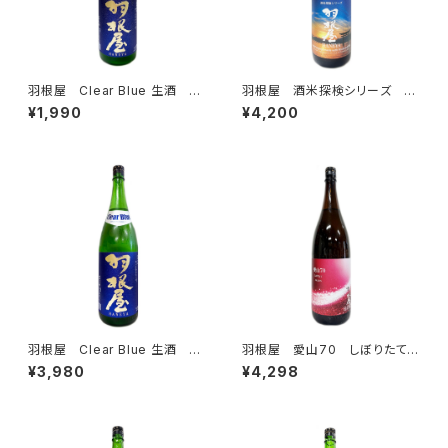
羽根屋 Clear Blue 生酒 72
羽根屋 酒米探検シリーズ 純
0ml
米吟醸 八反錦 生酒 1800
¥1,990
¥4,200
ml
羽根屋 Clear Blue 生酒 18
羽根屋 愛山70 しぼりたて
00ml
1800ml
¥3,980
¥4,298