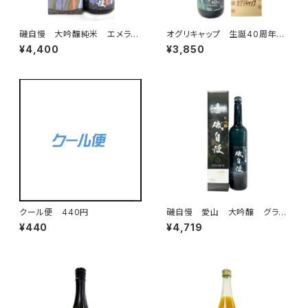
磯自慢 大吟醸純米 エメラル
オグリキャップ 生誕40周年記
ド 720ml
念 純米大吟醸 1800ml オ
¥4,400
¥3,850
リジナル1合枡付き
クール便 440円
磯自慢 愛山 大吟醸 グラッ
パボトル 720ml
¥440
¥4,719