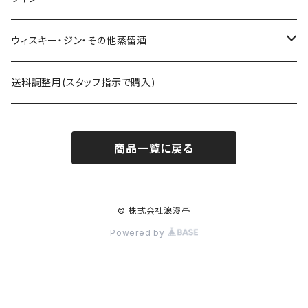
六花酒造 杜來
西酒造 宝山シリーズ 一粒の麦 など
九重雑賀 雑賀梅酒
勝沼醸造 アルガブランカシリーズ アルガーノシリーズ
ウィスキー・ジン・その他蒸留酒
米鶴酒造 米鶴
黒木本店 中々 㐂六 など
城陽酒造 青谷の梅
オーパスワン
ｻｸﾗｵﾌﾞﾙﾜﾘｰｱﾝﾄﾞﾃﾞｨｽﾃｨﾗﾘｰ 桜尾など
送料調整用(スタッフ指示で購入)
赤武酒造 赤武
藤居醸造 特蒸泰明 井田萬力
小林酒造 みかんリキュールなど
カレラ
尾鈴山蒸留所 OSUZU GIN・OSUZU MALTなど
商品一覧に戻る
月の輪酒造 月の輪
四ツ谷酒造 兼八 など
株式会社市野屋 れもんリキュールなど
松井酒造合名会社 松井ウィスキーなど
長沼合名会社 惣邑
白玉醸造 魔王など
玉泉堂酒造 美濃養老ピークなど
© 株式会社浪漫亭
Powered by
勝山酒造 勝山
小林酒造 鳳凰美田J-SPIRITS
新澤醸造店 あたごのまつ 伯楽星
御岳蒸留所 日置ウィスキー