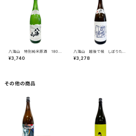
八海山 特別純米原酒 1800
八海山 越後で候 しぼりたて
ml
原酒 青 1800ml
¥3,740
¥3,278
その他の商品