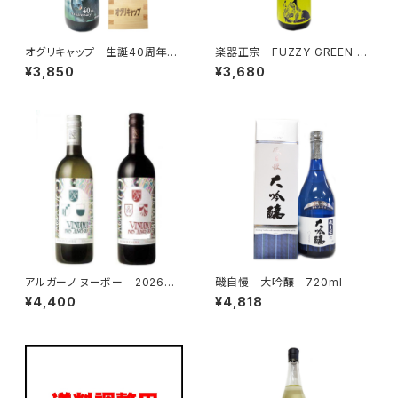
オグリキャップ 生誕40周年記
楽器正宗 FUZZY GREEN 本
念 純米大吟醸 1800ml オ
醸造 1800ml
¥3,850
¥3,680
リジナル1合枡付き
アルガーノ ヌーボー 2026
磯自慢 大吟醸 720ml
白ワイン＆赤ワイン 750ml×2
¥4,400
¥4,818
本セット