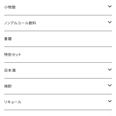
Tシャツ
小物類
ジャンパー
枡
ノンアルコール飲料
帽子・ニット帽
絵馬
水
書籍
タオル・トートバッグ
キーホルダー
サイダー
特別セット
ミニゼッケン
甘酒
日本酒
天然炭酸水
シェフヒロ×市野屋
焼酎
浪漫亭企画商品
ｻｸﾗｵﾌﾞﾙﾜﾘｰ ダルマ焼酎
リキュール