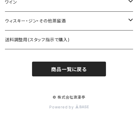
八戸酒造 陸奥八仙
尾鈴山蒸留所 山ねこ 山猿 山翡翠 など
ｻｸﾗｵﾌﾞﾙﾜﾘ- 紫蘇ダルマ
ワイン
六花酒造 杜來
西酒造 宝山シリーズ 一粒の麦 など
九重雑賀 雑賀梅酒
勝沼醸造 アルガブランカシリーズ アルガーノシリーズ
ウィスキー・ジン・その他蒸留酒
米鶴酒造 米鶴
黒木本店 中々 㐂六 など
城陽酒造 青谷の梅
オーパスワン
ｻｸﾗｵﾌﾞﾙﾜﾘｰｱﾝﾄﾞﾃﾞｨｽﾃｨﾗﾘｰ 桜尾など
送料調整用(スタッフ指示で購入)
赤武酒造 赤武
藤居醸造 特蒸泰明 井田萬力
小林酒造 みかんリキュールなど
カレラ
尾鈴山蒸留所 OSUZU GIN・OSUZU MALTなど
商品一覧に戻る
月の輪酒造 月の輪
四ツ谷酒造 兼八 など
株式会社市野屋 れもんリキュールなど
松井酒造合名会社 松井ウィスキーなど
長沼合名会社 惣邑
白玉醸造 魔王など
玉泉堂酒造 美濃養老ピークなど
© 株式会社浪漫亭
Powered by
勝山酒造 勝山
小林酒造 鳳凰美田J-SPIRITS
新澤醸造店 あたごのまつ 伯楽星
御岳蒸留所 日置ウィスキー