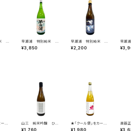
米 浦
早瀬浦 特別純米 濱
早瀬浦 特別純米 夜
早瀬
の風 1800ml
長月 720ml
長月 
¥3,850
¥2,200
¥3,
ヌーボ
山三 純米吟醸 ひと
★「クール便」をカート
楽器正
白ワイン
ごこち 五割五分 う
に追加してご注文くださ
EEN 
¥1,760
¥1,980
¥3,