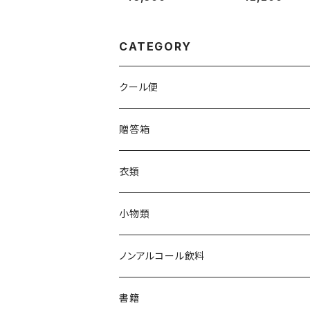
ml
750ml
CATEGORY
クール便
贈答箱
衣類
Tシャツ
小物類
ジャンパー
枡
ノンアルコール飲料
帽子・ニット帽
絵馬
水
書籍