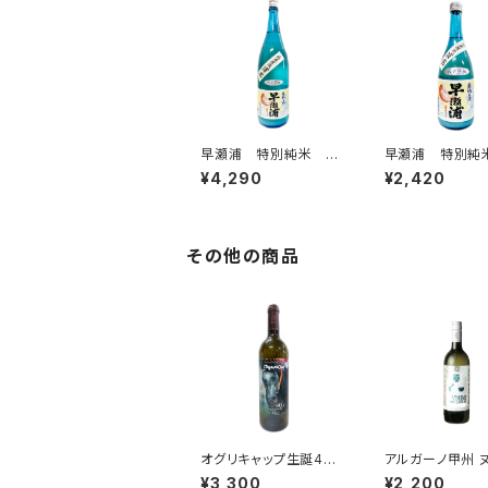
早瀬浦 特別純米 浦
早瀬浦 特別純
底 1800ml
底 720ml
¥4,290
¥2,420
その他の商品
オグリキャップ生誕40
アルガーノ甲州 
周年 赤ワイン 750
ー 2026 
¥3,300
¥2,200