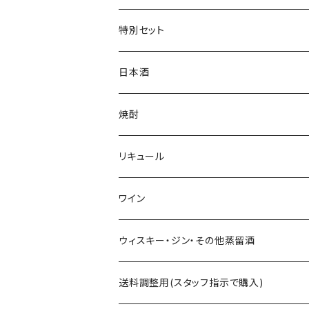
タオル・トートバッグ
キーホルダー
サイダー
特別セット
ミニゼッケン
甘酒
日本酒
天然炭酸水
シェフヒロ×市野屋
焼酎
浪漫亭企画商品
ｻｸﾗｵﾌﾞﾙﾜﾘｰ ダルマ焼酎
リキュール
八戸酒造 陸奥八仙
尾鈴山蒸留所 山ねこ 山猿 山翡翠 
ｻｸﾗｵﾌﾞﾙﾜﾘ- 紫蘇ダルマ
ワイン
六花酒造 杜來
西酒造 宝山シリーズ 一粒の麦 など
九重雑賀 雑賀梅酒
勝沼醸造 アルガブランカシリーズ アルガ
ウィスキー・ジン・その他蒸留酒
米鶴酒造 米鶴
黒木本店 中々 㐂六 など
城陽酒造 青谷の梅
オーパスワン
ｻｸﾗｵﾌﾞﾙﾜﾘｰｱﾝﾄﾞﾃﾞｨｽﾃｨﾗﾘｰ 桜尾など
送料調整用(スタッフ指示で購入)