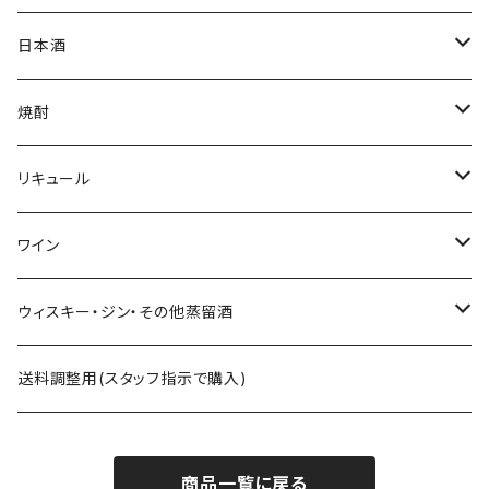
ミニゼッケン
甘酒
日本酒
天然炭酸水
シェフヒロ×市野屋
焼酎
浪漫亭企画商品
ｻｸﾗｵﾌﾞﾙﾜﾘｰ ダルマ焼酎
リキュール
八戸酒造 陸奥八仙
尾鈴山蒸留所 山ねこ 山猿 山翡翠 など
ｻｸﾗｵﾌﾞﾙﾜﾘ- 紫蘇ダルマ
ワイン
六花酒造 杜來
西酒造 宝山シリーズ 一粒の麦 など
九重雑賀 雑賀梅酒
勝沼醸造 アルガブランカシリーズ アルガーノシリーズ
ウィスキー・ジン・その他蒸留酒
米鶴酒造 米鶴
黒木本店 中々 㐂六 など
城陽酒造 青谷の梅
オーパスワン
ｻｸﾗｵﾌﾞﾙﾜﾘｰｱﾝﾄﾞﾃﾞｨｽﾃｨﾗﾘｰ 桜尾など
送料調整用(スタッフ指示で購入)
赤武酒造 赤武
藤居醸造 特蒸泰明 井田萬力
小林酒造 みかんリキュールなど
カレラ
尾鈴山蒸留所 OSUZU GIN・OSUZU MALTなど
商品一覧に戻る