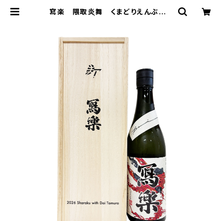
寫楽 隈取炎舞 くまどりえんぶ 7
20ml | 株式会社浪漫亭