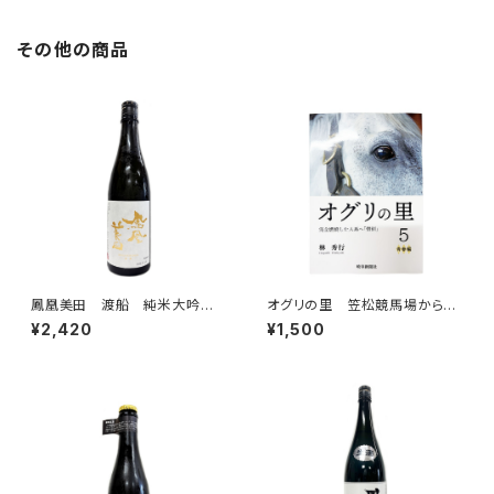
その他の商品
鳳凰美田 渡船 純米大吟
オグリの里 笠松競馬場から愛
醸 無濾過本生 720ml
を込めて 5 青春編
¥2,420
¥1,500