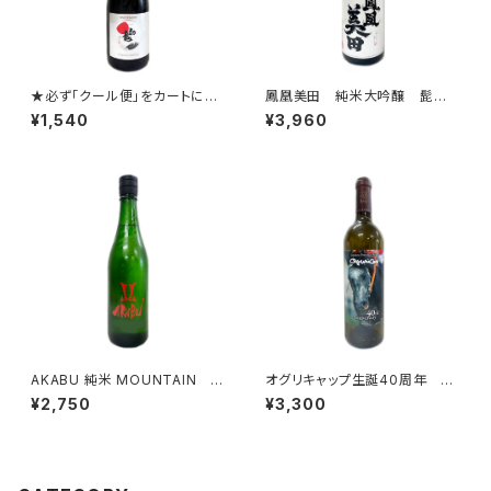
★必ず「クール便」をカートに追
鳳凰美田 純米大吟醸 髭
加してご注文ください。★ 初
判 無濾過本生 1800ml
¥1,540
¥3,960
亀 Origarami Sparkling 3
75ml ★必ず「クール便」をカ
ートに追加してご注文ください。
★
AKABU 純米 MOUNTAIN 7
オグリキャップ生誕40周年 赤
20ml
ワイン 750ml
¥2,750
¥3,300