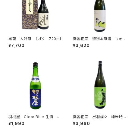
黒龍 大吟醸 しずく 720ml
楽器正宗 特別本醸造 フォル
テピアノ 1800ml
¥7,700
¥3,620
羽根屋 Clear Blue 生酒 72
楽器正宗 出羽燦々 純米吟
0ml
醸 中取り 1800ml
¥1,990
¥3,960