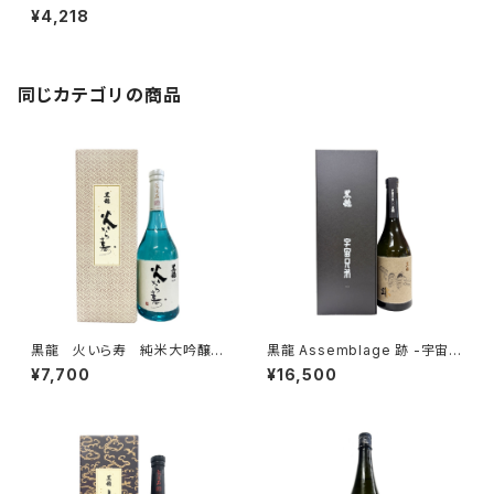
ぶ 720ml
¥4,218
同じカテゴリの商品
黒龍 火いら寿 純米大吟醸
黒龍 Assemblage 跡 -宇宙兄
生酒 720ml
弟- 720ml
¥7,700
¥16,500