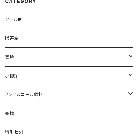
CATEGORY
クール便
贈答箱
衣類
Tシャツ
小物類
ジャンパー
枡
ノンアルコール飲料
帽子・ニット帽
絵馬
水
書籍
タオル・トートバッグ
キーホルダー
サイダー
特別セット