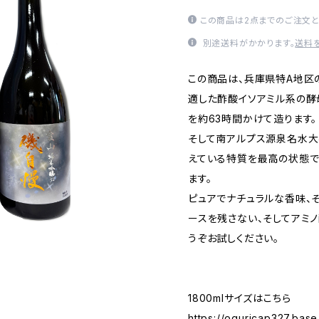
この商品は2点までのご注文と
別途送料がかかります。
送料
この商品は、兵庫県特A地区
適した酢酸イソアミル系の酵
を約63時間かけて造ります。
そして南アルプス源泉名水大
えている特質を最高の状態で
ます。
ピュアでナチュラルな香味、
ースを残さない、そしてアミ
うぞお試しください。
1800mlサイズはこちら
https://oguricap327.bas