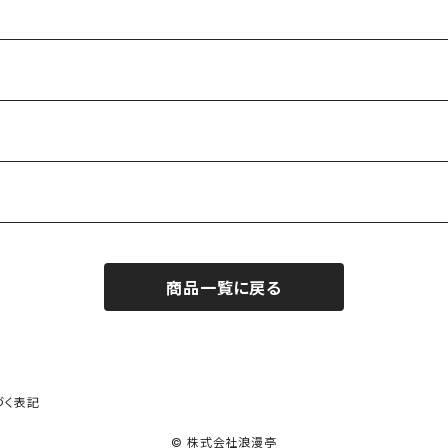
など
ーノシリーズ
ALTなど
商品一覧に戻る
づく表記
© 株式会社浪漫亭