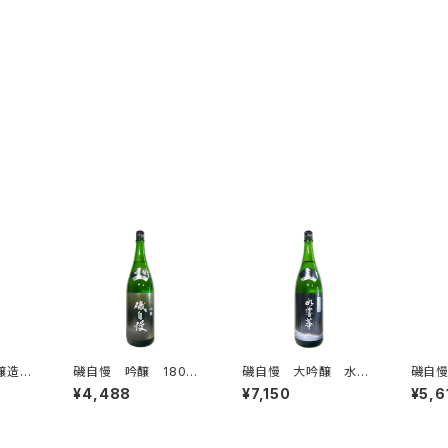
本醸造
磯自慢 吟醸 1800
磯自慢 大吟醸 水響
磯自
ml
華 1800ml
醸 18
¥4,488
¥7,150
¥5,6