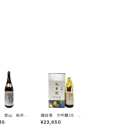
慢 愛山 純米吟
磯自慢 大吟醸28 N
00ml
obilmente ノビルメン
10
¥23,650
テ 720ml