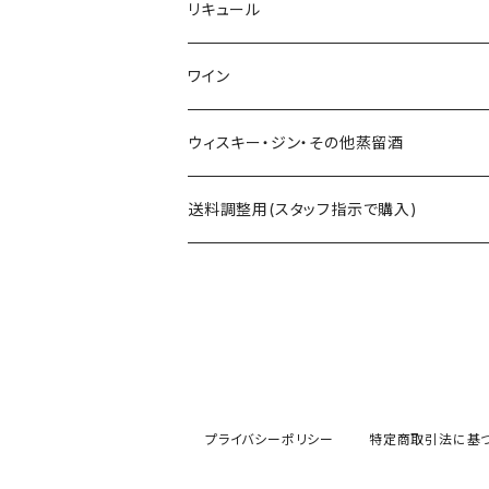
浪漫亭企画商品
ｻｸﾗｵﾌﾞﾙﾜﾘｰ ダルマ焼酎
リキュール
八戸酒造 陸奥八仙
尾鈴山蒸留所 山ねこ 山猿 山翡翠 
ｻｸﾗｵﾌﾞﾙﾜﾘ- 紫蘇ダルマ
ワイン
六花酒造 杜來
西酒造 宝山シリーズ 一粒の麦 など
九重雑賀 雑賀梅酒
勝沼醸造 アルガブランカシリーズ アルガ
ウィスキー・ジン・その他蒸留酒
米鶴酒造 米鶴
黒木本店 中々 㐂六 など
城陽酒造 青谷の梅
オーパスワン
ｻｸﾗｵﾌﾞﾙﾜﾘｰｱﾝﾄﾞﾃﾞｨｽﾃｨﾗﾘｰ 桜尾など
送料調整用(スタッフ指示で購入)
赤武酒造 赤武
藤居醸造 特蒸泰明 井田萬力
小林酒造 みかんリキュールなど
カレラ
尾鈴山蒸留所 OSUZU GIN・OSUZU M
月の輪酒造 月の輪
四ツ谷酒造 兼八 など
株式会社市野屋 れもんリキュールなど
松井酒造合名会社 松井ウィスキーなど
長沼合名会社 惣邑
白玉醸造 魔王など
玉泉堂酒造 美濃養老ピークなど
プライバシーポリシー
特定商取引法に基
勝山酒造 勝山
小林酒造 鳳凰美田J-SPIRITS