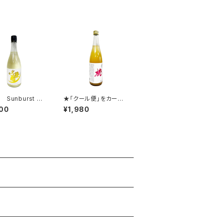
Sunburst サ
★「クール便」をカート
スト 無濾過生
に追加してご注文くださ
00
¥1,980
720ml
い。★鳳凰美田 桃リキ
ュール 720ml ★
「クール便」をカートに
追加してご注文くださ
い。★