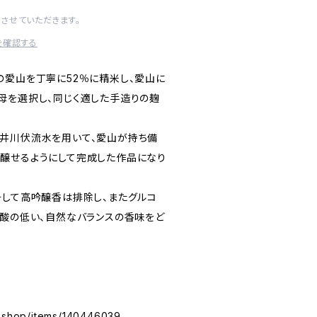
させていただきます。
を確認する
の愛山を丁寧に52％に精米し、愛山に
母を選択し、同じく適した手造りの麹
井川伏流水を用いて、愛山が持ち備
醸せるようにして完成した作品になり
そして高吟醸香は排除し、またグルコ
ノ酸の低い、自然なバランスの香味をど
e.shop/items/140446039