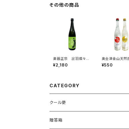
その他の商品
楽器正宗 出羽燦々
奥会津金山天然
純米吟醸 中取り 72
水 赤ビン＆金ビ
¥2,180
¥550
0ml
00ml
CATEGORY
クール便
贈答箱