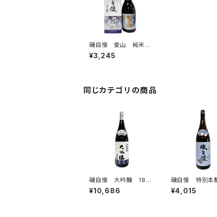
磯自慢 愛山 純米吟
醸 720ml
¥3,245
同じカテゴリの商品
磯自慢 大吟醸 180
磯自慢 特別
0ml
1800ml
¥10,686
¥4,015