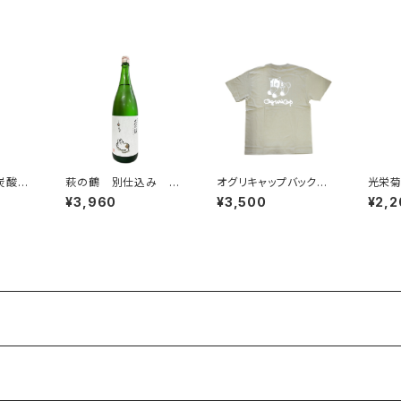
炭酸の
萩の鶴 別仕込み 夕
オグリキャップバックプ
光栄菊 
ン 5
涼み猫 1800ml
リントTシャツ カー
ンバー
¥3,960
¥3,500
¥2,2
キ Lサイズ
原酒 