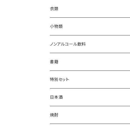
衣類
Tシャツ
小物類
ジャンパー
枡
ノンアルコール飲料
帽子・ニット帽
絵馬
水
書籍
タオル・トートバッグ
キーホルダー
サイダー
特別セット
ミニゼッケン
甘酒
日本酒
天然炭酸水
シェフヒロ×市野屋
焼酎