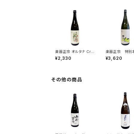
楽器正宗 オルタナ Cra
楽器正宗 特別
fted HOP 720ml
造 フォルテピア
¥2,330
¥3,620
00ml
その他の商品