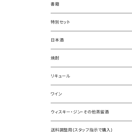
帽子・ニット帽
絵馬
水
書籍
タオル・トートバッグ
キーホルダー
サイダー
特別セット
ミニゼッケン
甘酒
日本酒
天然炭酸水
シェフヒロ×市野屋
焼酎
浪漫亭企画商品
ｻｸﾗｵﾌﾞﾙﾜﾘｰ ダルマ焼酎
リキュール
八戸酒造 陸奥八仙
尾鈴山蒸留所 山ねこ 山猿 山翡翠 
ｻｸﾗｵﾌﾞﾙﾜﾘ- 紫蘇ダルマ
ワイン
六花酒造 杜來
西酒造 宝山シリーズ 一粒の麦 など
九重雑賀 雑賀梅酒
勝沼醸造 アルガブランカシリーズ アルガ
ウィスキー・ジン・その他蒸留酒
米鶴酒造 米鶴
黒木本店 中々 㐂六 など
城陽酒造 青谷の梅
オーパスワン
ｻｸﾗｵﾌﾞﾙﾜﾘｰｱﾝﾄﾞﾃﾞｨｽﾃｨﾗﾘｰ 桜尾など
送料調整用(スタッフ指示で購入)