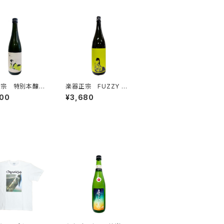
正宗 特別本醸
楽器正宗 FUZZY GR
ォルテピアノ 72
EEN 本醸造 1800ml
000
¥3,680