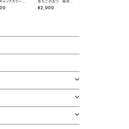
キャップカラー写
あたごのまつ 純米吟
ツ ver.2
醸 ささら 冷卸 72
500
¥2,000
0ml