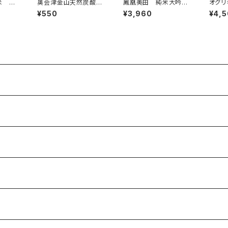
米 エ
奥会津金山天然炭酸の
鳳凰美田 純米大吟
オグリ
0％ 1
水 赤ビン＆金ビン 5
醸 髭判 無濾過本
真Tシャ
¥550
¥3,960
¥4,
00ml
生 1800ml