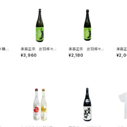
本醸
楽器正宗 出羽燦々
楽器正宗 出羽燦々
楽器
ノ 18
純米吟醸 中取り 18
純米吟醸 中取り 72
造 フ
¥3,960
¥2,180
¥2,
00ml
0ml
0ml