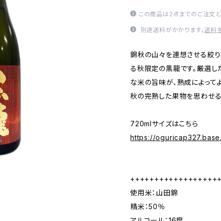
この商品は2点までのご注文と
別途送料がかかります。
送料
錦秋の山々を連想させる絞
る秋限定の黒龍です。厳選し
な米の旨味が、熟成によって
秋の完熟した果物を思わせる
720mlサイズはこちら
https://oguricap327.bas
++++++++++++++++++
使用米：山田錦
精米：50％
アルコール：16度