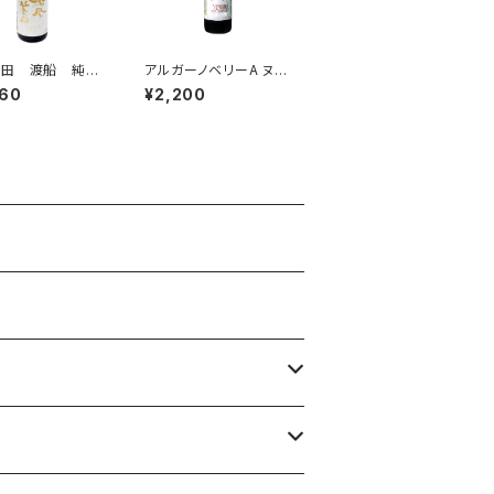
美田 渡船 純米
アルガーノベリーA ヌー
醸 無濾過本生
ボー 2026 赤ワイ
960
¥2,200
ml
ン 750ml