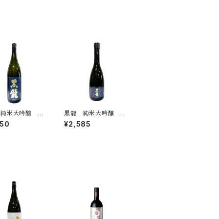
 純米大吟醸 さ
黒龍 純米大吟醸 さ
れ 1800ml
かほまれ 720ml
950
¥2,585