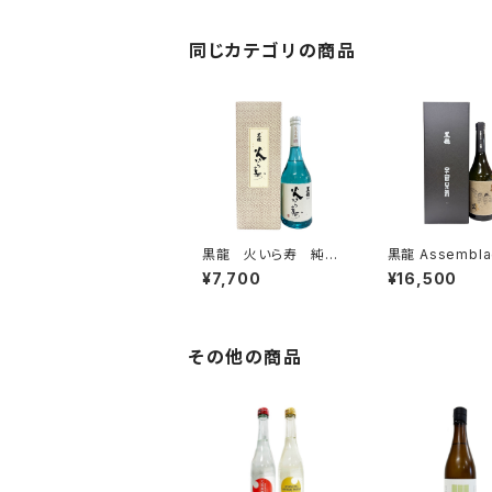
同じカテゴリの商品
黒龍 火いら寿 純米
黒龍 Assembla
大吟醸 生酒 720ml
-宇宙兄弟- 72
¥7,700
¥16,500
その他の商品