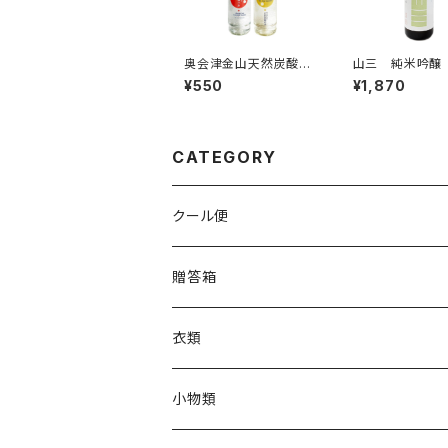
奥会津金山天然炭酸の
山三 純米吟醸
水 赤ビン＆金ビン 5
錦 五割 無濾
¥550
¥1,870
00ml
酒 720ml
CATEGORY
クール便
贈答箱
衣類
Tシャツ
小物類