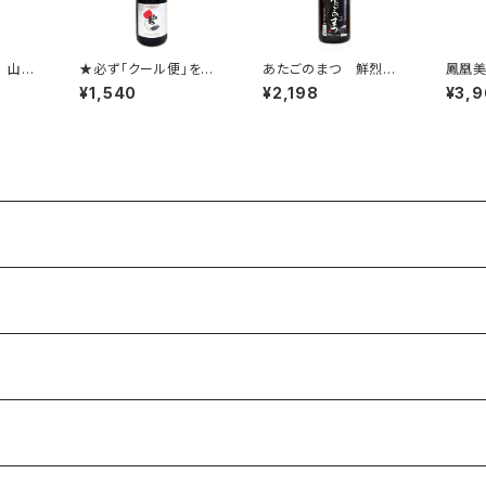
 山恵
★必ず「クール便」をカ
あたごのまつ 鮮烈辛
鳳凰
過原
ートに追加してご注文く
口 本醸造 1800ml
大吟
¥1,540
¥2,198
¥3,
ださい。★ 初亀 Ori
1800
garami Sparkling 3
75ml ★必ず「クール
便」をカートに追加して
ご注文ください。★