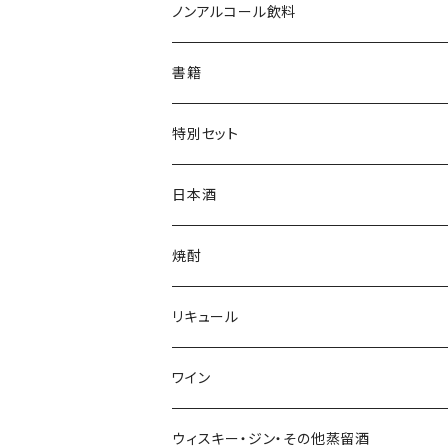
ジャンパー
枡
ノンアルコール飲料
帽子・ニット帽
絵馬
水
書籍
タオル・トートバッグ
キーホルダー
サイダー
特別セット
ミニゼッケン
甘酒
日本酒
天然炭酸水
シェフヒロ×市野屋
焼酎
浪漫亭企画商品
ｻｸﾗｵﾌﾞﾙﾜﾘｰ ダルマ焼酎
リキュール
八戸酒造 陸奥八仙
尾鈴山蒸留所 山ねこ 山猿 山翡翠 
ｻｸﾗｵﾌﾞﾙﾜﾘ- 紫蘇ダルマ
ワイン
六花酒造 杜來
西酒造 宝山シリーズ 一粒の麦 など
九重雑賀 雑賀梅酒
勝沼醸造 アルガブランカシリーズ アルガ
ウィスキー・ジン・その他蒸留酒