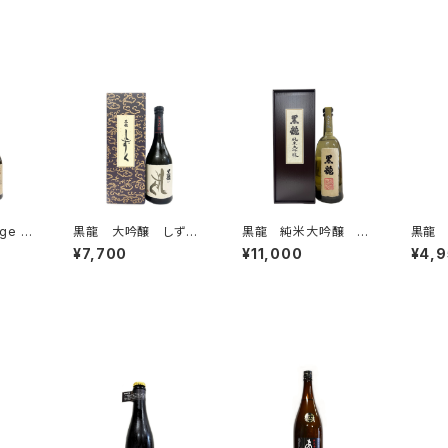
ge 跡
黒龍 大吟醸 しず
黒龍 純米大吟醸 72
黒龍
0ml
く 720ml
0ml
かほま
¥7,700
¥11,000
¥4,