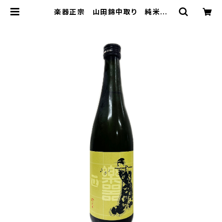
楽器正宗 山田錦中取り 純米吟
醸 720ml | 株式会社浪漫亭