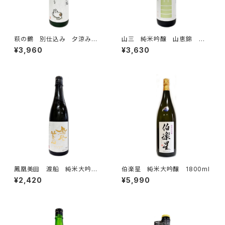
萩の鶴 別仕込み 夕涼み
山三 純米吟醸 山恵錦 五
猫 1800ml
割 無濾過原酒 1800ml
¥3,960
¥3,630
鳳凰美田 渡船 純米大吟
伯楽星 純米大吟醸 1800ml
醸 無濾過本生 720ml
¥2,420
¥5,990