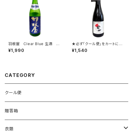
羽根屋 Clear Blue 生酒 72
★必ず「クール便」をカートに追
0ml
加してご注文ください。★ 初
¥1,990
¥1,540
亀 Origarami Sparkling 3
75ml ★必ず「クール便」をカ
ートに追加してご注文ください。
★
CATEGORY
クール便
贈答箱
衣類