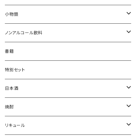
Tシャツ
小物類
ジャンパー
枡
ノンアルコール飲料
帽子・ニット帽
絵馬
水
書籍
タオル・トートバッグ
キーホルダー
サイダー
特別セット
ミニゼッケン
甘酒
日本酒
天然炭酸水
シェフヒロ×市野屋
焼酎
浪漫亭企画商品
ｻｸﾗｵﾌﾞﾙﾜﾘｰ ダルマ焼酎
リキュール