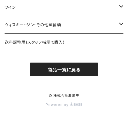
八戸酒造 陸奥八仙
尾鈴山蒸留所 山ねこ 山猿 山翡翠 など
ｻｸﾗｵﾌﾞﾙﾜﾘ- 紫蘇ダルマ
ワイン
六花酒造 杜來
西酒造 宝山シリーズ 一粒の麦 など
九重雑賀 雑賀梅酒
勝沼醸造 アルガブランカシリーズ アルガーノシリーズ
ウィスキー・ジン・その他蒸留酒
米鶴酒造 米鶴
黒木本店 中々 㐂六 など
城陽酒造 青谷の梅
オーパスワン
ｻｸﾗｵﾌﾞﾙﾜﾘｰｱﾝﾄﾞﾃﾞｨｽﾃｨﾗﾘｰ 桜尾など
送料調整用(スタッフ指示で購入)
赤武酒造 赤武
藤居醸造 特蒸泰明 井田萬力
小林酒造 みかんリキュールなど
カレラ
尾鈴山蒸留所 OSUZU GIN・OSUZU MALTなど
商品一覧に戻る
月の輪酒造 月の輪
四ツ谷酒造 兼八 など
株式会社市野屋 れもんリキュールなど
松井酒造合名会社 松井ウィスキーなど
長沼合名会社 惣邑
白玉醸造 魔王など
玉泉堂酒造 美濃養老ピークなど
© 株式会社浪漫亭
Powered by
勝山酒造 勝山
小林酒造 鳳凰美田J-SPIRITS