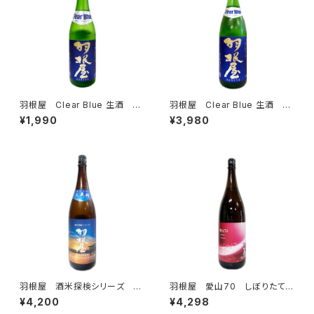
羽根屋 Clear Blue 生酒 72
羽根屋 Clear Blue 生酒 18
0ml
00ml
¥1,990
¥3,980
羽根屋 酒米探検シリーズ 純
羽根屋 愛山70 しぼりたて
米吟醸 八反錦 生酒 1800
1800ml
¥4,200
¥4,298
ml