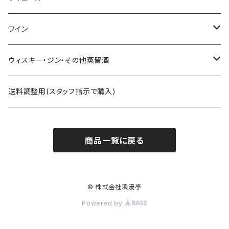
八戸酒造 陸奥八仙
尾鈴山蒸留所 山ねこ 山猿 山翡翠 など
ｻｸﾗｵﾌﾞﾙﾜﾘ- 紫蘇ダルマ
ワイン
六花酒造 杜來
西酒造 宝山シリーズ 一粒の麦 など
九重雑賀 雑賀梅酒
勝沼醸造 アルガブランカシリーズ アルガーノシリーズ
ウィスキー・ジン・その他蒸留酒
米鶴酒造 米鶴
黒木本店 中々 㐂六 など
城陽酒造 青谷の梅
オーパスワン
ｻｸﾗｵﾌﾞﾙﾜﾘｰｱﾝﾄﾞﾃﾞｨｽﾃｨﾗﾘｰ 桜尾など
送料調整用(スタッフ指示で購入)
赤武酒造 赤武
藤居醸造 特蒸泰明 井田萬力
小林酒造 みかんリキュールなど
カレラ
尾鈴山蒸留所 OSUZU GIN・OSUZU MALTなど
商品一覧に戻る
月の輪酒造 月の輪
四ツ谷酒造 兼八 など
株式会社市野屋 れもんリキュールなど
松井酒造合名会社 松井ウィスキーなど
長沼合名会社 惣邑
白玉醸造 魔王など
玉泉堂酒造 美濃養老ピークなど
© 株式会社浪漫亭
Powered by
勝山酒造 勝山
小林酒造 鳳凰美田J-SPIRITS