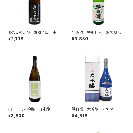
あたごのまつ 鮮烈辛口 本醸
早瀬浦 特別純米 濱の風 1
造 1800ml
800ml
¥2,198
¥3,850
山三 純米吟醸 山恵錦 五
磯自慢 大吟醸 720ml
割 無濾過原酒 1800ml
¥3,630
¥4,818