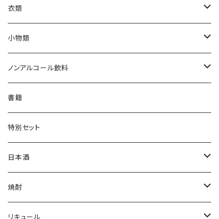
衣類
Tシャツ
小物類
ジャンパー
枡
ノンアルコール飲料
帽子・ニット帽
絵馬
水
書籍
タオル・トートバッグ
キーホルダー
サイダー
特別セット
ミニゼッケン
甘酒
日本酒
天然炭酸水
シェフヒロ×市野屋
焼酎
浪漫亭企画商品
ｻｸﾗｵﾌﾞﾙﾜﾘｰ ダルマ焼酎
リキュール