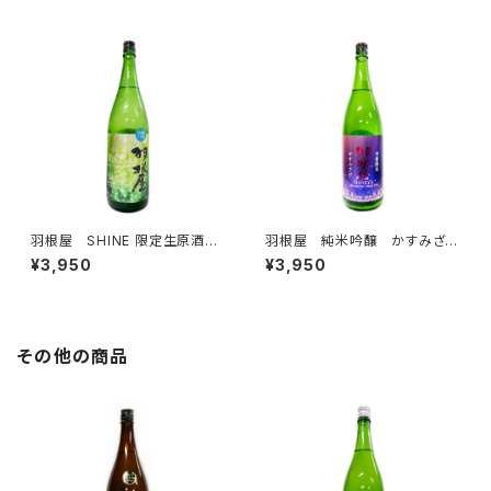
羽根屋 SHINE 限定生原酒 1
羽根屋 純米吟醸 かすみざ
800ml
け 生 1800ml
¥3,950
¥3,950
その他の商品